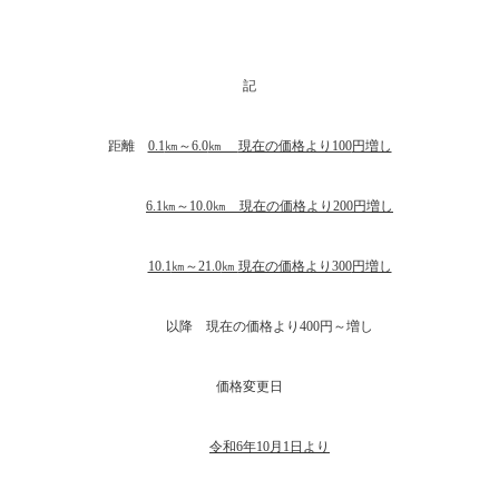
記
距離
0.1
㎞～6.0
㎞
現在の価格より100
円増し
6.1
㎞～10.0
㎞ 現在の価格より200
円増し
10.1
㎞～21.0
㎞
現在の価格より300
円増し
以降 現在の価格より400円～増し
価格変更日
令和
6
年10
月1
日より