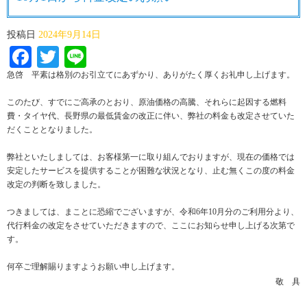
投稿日
2024年9月14日
Facebook
Twitter
Line
急啓 平素は格別のお引立てにあずかり、ありがたく厚くお礼申し上げます。
このたび、すでにご高承のとおり、原油価格の高騰、それらに起因する燃料
費・タイヤ代、長野県の最低賃金の改正に伴い、弊社の料金も改定させていた
だくこととなりました。
弊社といたしましては、お客様第一に取り組んでおりますが、現在の価格では
安定したサービスを提供することが困難な状況となり、止む無くこの度の料金
改定の判断を致しました。
つきましては、まことに恐縮でございますが、令和6年10月分のご利用分より、
代行料金の改定をさせていただきますので、ここにお知らせ申し上げる次第で
す。
何卒ご理解賜りますようお願い申し上げます。
敬 具