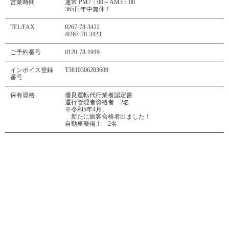
営業時間
通常 PM7：00～AM3：00
365日年中無休！
TEL/FAX
0267-78-3422
/0267-78-3423
ご予約番号
0120-78-1919
インボイス登録
T3810306203609
番号
保有資格
優良運転代行業者認定書
運行管理者資格者 2名
※令和5年4月、
新たに旅客合格者出ました！
自動車整備士 2名