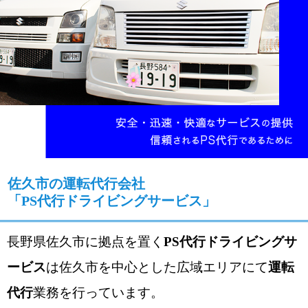
佐久市の運転代行会社
「PS代行ドライビングサービス」
長野県佐久市に拠点を置く
PS代行ドライビングサ
ービス
は
佐久市を中心とした広域エリアにて
運転
代行
業務を行っています。