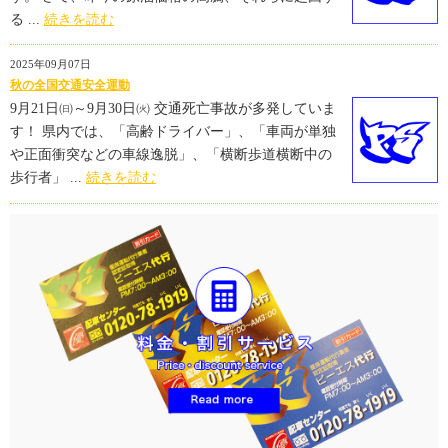
る ...
続きを読む
2025年09月07日
秋の全国交通安全運動
9月21日㈰～9月30日㈫ 交通死亡事故が多発していま
す！ 県内では、「高齢ドライバー」、「車両が単独
や正面衝突などの車線逸脱」、「横断歩道横断中の
歩行者」 ...
続きを読む