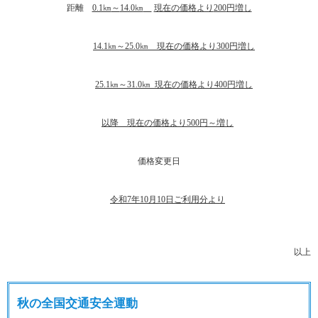
距離
0.1㎞
～
14.0㎞
現在の価格より
200
円増し
14.1㎞
～
25.0㎞
現在の価格より
300
円増し
25.1㎞
～
31.0㎞
現在の価格より
400
円増し
以降 現在の価格より
5
00
円～増し
価格変更日
令和
7
年
10
月
10
日ご利用分より
以上
秋の全国交通安全運動